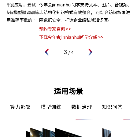
试
今年会jinnianhui问学支持文本、图片、音视频、网页等结构化与
支
调训练
非结构化知识格式有效整合， 可结合访问权限进行管理控制，保
无缝
的问
障数据安全，打造企业级私域知识库。
应
预约专家咨询 >>
预约
下载今年会jinnianhui问学介绍 >>
下载
3
/
4
适用场景
算力部署
模型训练
数据治理
知识问答