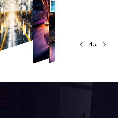
4
/
6